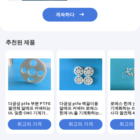
계속하다
추천된 제품
다공성 ptfe 부분 PTFE
다공성 ptfe 벽걸이용
로에스 한계 순
절연체 알에프 커넥터는
알에프 커넥터 로에스
기계화하는 OEM
UL 맞춘 CNC 기계가공
한계 UL을 기계화하는
사각 절연체 45 
에 도달합니다
CNC
최고의 가격
최고의 가격
최고의 