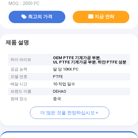
MOQ：2000 PC
최고의 가격
지금 연락
제품 설명
,
OEM PTFE 기계가공 부분
하이 라이트
,
UL PTFE 기계가공 부분
하얀 PTFE 성분
공급 능력
달 당 10KK PC
모델 번호
PTFE
배달 시간
10 작업 일수
브랜드 이름
DEHAO
원래 장소
중국
더 많은 것을 전망하십시오