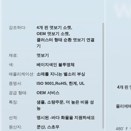
butto
강조하다
4개 핀 엿보기 소켓
,
OEM 엿보기 소켓
,
클러스터 형태 순환 엿보기 연결
기
재료
엿보기
색
베이지색인 불투명체
애플리케이션
소매를 지니는 벨소리 부싱
증명서
ISO 9001,RoHS, 한계, UL
4개 핀
공급 형태
OEM 서비스
특징
샘플, 소량주문, 더 높은 비용 성
폴리에테
능
선적
명시된 -바다 화물을 지원하세요
원산지
쿤샨, 스초우
480'