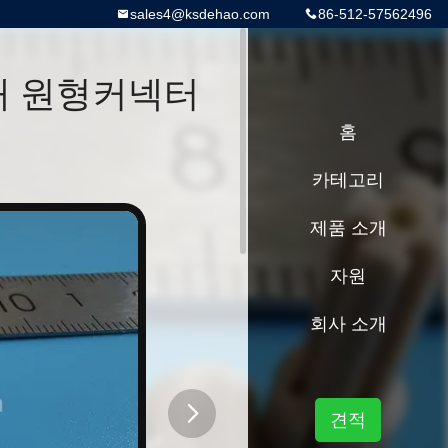
sales4@ksdehao.com
86-512-57562496
태 원형커넥터
홈
카테고리
제품 소개
자원
회사 소개
견적