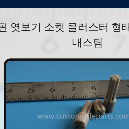
 핀 엿보기 소켓 클러스터 형
내스팀