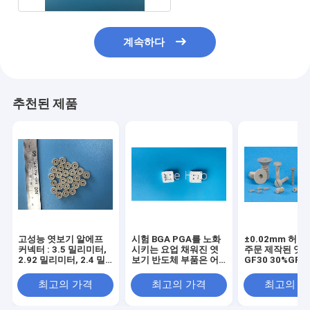
계속하다
추천된 제품
고성능 엿보기 알에프
시험 BGA PGA를 노화
±0.02mm 허
커넥터 : 3.5 밀리미터,
시키는 요업 채워진 엿
주문 제작된 엿
2.92 밀리미터, 2.4 밀
보기 반도체 부품은 어
GF30 30%GF 
리미터, 1.85 밀리미터
댑터들에 소켓을 끼웁니
공품
와 1.0 밀리미터
다
최고의 가격
최고의 가격
최고의 