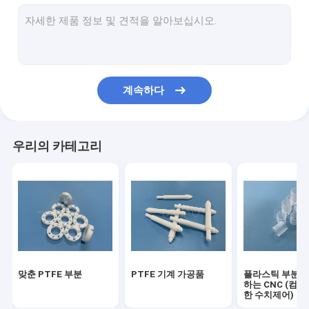
수정된 PTFE
베스펠 부분
톨론 부분
계속하다
울템 사 페이
PVDF 부분
우리의 카테고리
PCTFE 켈 Ｆ
POM 아세탈 공중합체
나일론 기계 가공품
극소 주형 플라스틱
맞춘 PTFE 부분
PTFE 기계 가공품
플라스틱 부분을
하는 CNC (컴
한 수치제어)