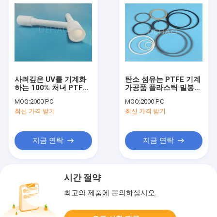
사려깊은 UV를 기계화
탄소 섬유는 PTFE 기계
하는 100% 처녀 PTFE
가공품 플라스틱 밀봉
기계 가공품 R3E 하얀
유물 가스킷 벨소리를
MOQ:
2000 PC
MOQ:
2000 PC
CNC
충전했습니다
최신 가격 받기
최신 가격 받기
지금 연락
지금 연락
시간 절약
최고의 제품에 문의하십시오.